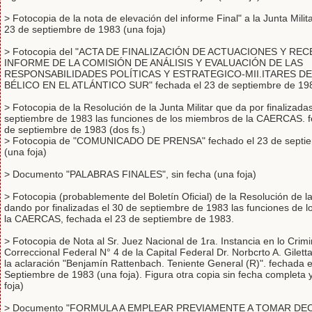
> Fotocopia de la nota de elevación del informe Final" a la Junta Milit
23 de septiembre de 1983 (una foja)
> Fotocopia del "ACTA DE FINALIZACIÓN DE ACTUACIONES Y RE
INFORME DE LA COMISIÓN DE ANÁLISIS Y EVALUACIÓN DE LAS
RESPONSABILIDADES POLÍTICAS Y ESTRATEGICO-MII.ITARES D
BÉLICO EN EL ATLÁNTICO SUR" fechada el 23 de septiembre de 1983
> Fotocopia de la Resolución de la Junta Militar que da por finalizada
septiembre de 1983 las funciones de los miembros de la CAERCAS. f
de septiembre de 1983 (dos fs.)
> Fotocopia de "COMUNICADO DE PRENSA" fechado el 23 de septi
(una foja)
> Documento "PALABRAS FINALES", sin fecha (una foja)
> Fotocopia (probablemente del Boletín Oficial) de la Resolución de la
dando por finalizadas el 30 de septiembre de 1983 las funciones de 
la CAERCAS, fechada el 23 de septiembre de 1983.
> Fotocopia de Nota al Sr. Juez Nacional de 1ra. Instancia en lo Crimi
Correccional Federal N° 4 de la Capital Federal Dr. Norbcrto A. Gilett
la aclaración "Benjamín Rattenbach. Teniente General (R)". fechada e
Septiembre de 1983 (una foja). Figura otra copia sin fecha completa y
foja)
> Documento "FORMULA A EMPLEAR PREVIAMENTE A TOMAR DE