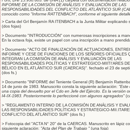
Forti, DNI 13.950.605. de UNA (1) carpeta con documentación relaci
INFORME DE LA COMISIÓN DE ANÁLISIS Y EVALUACIÓN DE LAS
RESPONSABILIDADES DEL CONFLICTO DEL ATLÁNTICO SUR (CA
conocido como "Informe RATTENBACH", conforme el siguiente detall
> Carta del Grl Benjamín RA ITENBACH a la Junta Militar explicando s
(dos fojas)
> Documento "INTRODUCCIÓN" con numerosas inscripciones a mano 
En la octava foja, existe un papel con una inscripción a mano prendida 
> Documento "ACTO DE FINALIZACIÓN DE ACTUACIONES, ENTRE
INFORME Y CESE DE FUNCIONES DE LOS SEÑORES OFICIALES 
INTEGRAN LA COMISIÓN DE ANÁLISIS Y EVALUACIÓN DE LAS
RESPONSABILIDADES POLÍTICAS Y ESTRATEGICO-MIITI'ARES D
BÉLICO EN EL ATLÁNTICO SUR (CAERCAS)". fechado el 23 de sept
(dos fs.)
> Documento "INFORME del Teniente General (R) Benjamín Rattenba
14 de junio de 1983. Manuscrito consta la siguiente aclaración:
"Este
una copia del devuelto por el Cdo en Jefe del Ejército. Es la versión ori
I4-IX-1983. Posteriormente lo perfeccioné con algunos agregados"
(ca
> "REGLAMENTO INTERNO DE LA COMISIÓN DE ANÁLISIS Y EVA
LAS RESPONSABILIDADES POLÍTICAS Y ESTRATEGICO-MII.ITARE
CONFLICTO DEL ATLÁNTICO SUR" (dos fs.)
> Fotocopia del "ACTA N° 20" de la CAERCAS. Manuscrito en lápiz co
siguiente aclaración:
"Acta del Plan de Trabajo "
(una foja)