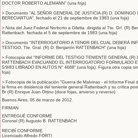
DOCTOR ROBERTO ALEMANN" (una foja)
> Documento "AL SEÑOR GENERAL DE JUSTICIA (R) D. DOMING
BERECIARTUA", fechado el 21 de septiembre de 1983 (una foja)
> Nota del Juez Federal Norbcrto a Giletta. dirigida al Tte. Grl. (R) B
Rattenbach. fechada el 5 de septiembre de 1983 (una foja)
> Documento "INTERROGATORIO A TENOR DEL CUAL DEBERÁ IN
TESTIGO, Tte. Gral. (R) D. Benjamín RATTENBACH" (una foja)
> Fotocopia del "INFORME DEL TESTIGO TENIENTE GENERAL (R)
RATTENBACH EVACUANDO EL INTERROGATORIO FORMULADO EN
5/9/83 LIBRADO EN AUTOS N° 4688" (una foja). Figura otra copia sin
foja)
> Fotocopia de la publicación "Guerra de Malvinas - el Informe Fina
la firma en disidencia del teniente general Rattenbach y su crítica pos
Br (R) Enrique Juan Ottino (doce fojas, anverso y reverso)
Buenos Aires, 05 de marzo de 2012.
FIRMAN
ENTREGUÉ CONFORME
Coronel (R) Augusto B. RATTENBACH
RECIBÍ CONFORME
Licenciado Alfredo FORTI