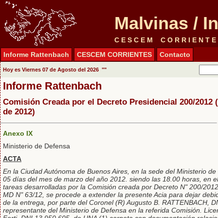
Malvinas / 
C E S C E M C O R R I E N T E
Informe Rattenbach
CESCEM CORRIENTES
Contacto
Hoy es
Viernes 07 de Agosto del 2026 "
"
Informe Rattenbach
Comisión Creada por el Decreto Presidencial 200/2012 
de 2012)
Anexo IX
Ministerio de Defensa
ACTA
En la Ciudad Autónoma de Buenos Aires, en la sede del Ministerio de 
05 días del mes de marzo del año 2012. siendo las 18.00 horas, en e
tareas desarrolladas por la Comisión creada por Decreto N" 200/2012
MD N" 63/12, se procede a extender la presente Acia para dejar debi
de la entrega, por parte del Coronel (R) Augusto B. RATTENBACH, DN
representante del Ministerio de Defensa en la referida Comisión. Lice