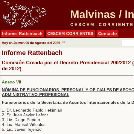
Malvinas / 
C E S C E M C O R R I E N T E
Informe Rattenbach
CESCEM CORRIENTES
Contacto
Hoy es
Jueves 06 de Agosto del 2026 "
"
Informe Rattenbach
Comisión Creada por el Decreto Presidencial 200/2012 
de 2012)
Anexo VII
NÓMINA DE FUNCIONARIOS, PERSONAL Y OFICIALES DE APOY
ADMINISTRATIVO-PROFESIONAL
Funcionarios de la Secretaría de Asuntos Internacionales de la 
1. Dr. Leonardo Pablo Hekimián
2. Sr. Juan Javier Lafont
3. Lic. Diego Pupato
4. Lic. Marisol Viñuales
5. Lic. Javier Tejerizo