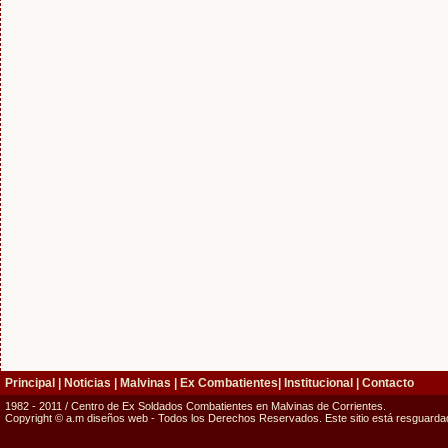
Principal
|
Noticias
|
Malvinas
|
Ex Combatientes
|
Institucional
|
Contacto
1982 - 2011 / Centro de Ex Soldados Combatientes en Malvinas de Corrientes.
Copyright © a.m diseños web - Todos los Derechos Reservados. Este sitio está resguardado 