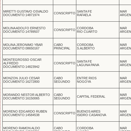
MIRETTI GUSTAVO OSVALDO
SANTA FE
MAR
CONSCRIPTO
DOCUMENTO:14871974
RAFAELA
ARGEN
MOLINA ADOLFO ERNESTO
CORDOBA
MAR
CONSCRIPTO
DOCUMENTO:14789507
RIO CUARTO
ARGEN
MOLINA JERONIMO YBAR
CABO
CORDOBA
MAR
DOCUMENTO:08650167
PRINCIPAL
S.ALBERTO
ARGEN
MONTEGROSSO OSCAR
SANTA FE
MAR
ALFREDO
CONSCRIPTO
LAGUNA PAIVA
ARGEN
DOCUMENTO:14823942
MONZON JULIO CESAR
CABO
ENTRE RIOS
MAR
DOCUMENTO:16272800
SEGUNDO
NOGOYA
ARGEN
MORANDO NESTOR ALBERTO
CABO
MAR
CAPITAL FEDERAL
DOCUMENTO:16150065
SEGUNDO
ARGEN
MORENO EDGARDO RUBEN
BUENOS AIRES
MAR
CONSCRIPTO
DOCUMENTO:14584538
ISIDRO CASANOVA
ARGEN
MORENO RAMON ALDO
CABO
CORDOBA
MAR