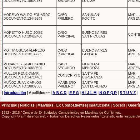
DOCUMENTO:16502731
SEGUNDO
LUYABA
ARGEN
MORENO WALDO EDUARDO
CABO
SAN JUAN
MAR
DOCUMENTO:13446249
PRIMERO
POCITO
ARGEN
MORETTO HUGO JOSE
CABO
BUENOS AIRES
CONTI
DOCUMENTO:10422400
PRINCIPAL
SAN NICOLAS
MOTTA OSCAR ALFREDO
CABO
BUENOS AIRES
MAR
DOCUMENTO:10135565
PRINCIPAL
LA PLATA
ARGEN
MOYANO SERGIO DANIEL
CABO
MENDOZA
MAR
DOCUMENTO:16830599
SEGUNDO
MENDOZA
ARGEN
MULLER RENE OMAR
SANTA FE
MAR
CONSCRIPTO
DOCUMENTO:14714403
ESPERANZA
ARGEN
MUÑOZ JUAN CARLOS
MARINERO
SANTA FE
MAR
DOCUMENTO:16837855
PRIMERO
SAN LORENZO
ARGEN
|
Introducción
| Apellidos>> |
A B C D
|
E F G
|
H I J L M
|
N O P Q R
|
S T U V Z
|
Principal
|
Noticias
|
Malvinas
|
Ex Combatientes
|
Institucional
|
Socios
|
Galerí
1982 - 2015 / Centro de Ex Soldados Combatientes en Malvinas de Corrientes.
Copyright © a.m diseños web - Todos los Derechos Reservados. Este sitio está resguardado 