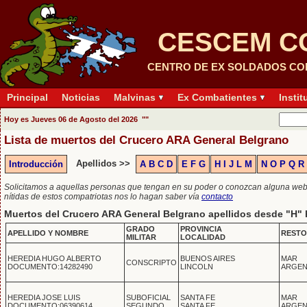
CESCEM C
CENTRO DE EX SOLDADOS CO
Principal
Noticias
Malvinas
Ex Combatientes
Insti
Hoy es
Jueves 06 de Agosto del 2026 "
"
Lista de muertos del Crucero ARA General Belgrano
Apellidos >>
Introducción
A B C D
E F G
H I J L M
N O P Q R
Solicitamos a aquellas personas que tengan en su poder o conozcan alguna w
nítidas de estos compatriotas nos lo hagan saber vía
contacto
Muertos del Crucero ARA General Belgrano apellidos desde "H" 
GRADO
PROVINCIA
APELLIDO Y NOMBRE
RESTO
MILITAR
LOCALIDAD
HEREDIA HUGO ALBERTO
BUENOS AIRES
MAR
CONSCRIPTO
DOCUMENTO:14282490
LINCOLN
ARGEN
HEREDIA JOSE LUIS
SUBOFICIAL
SANTA FE
MAR
DOCUMENTO:06390614
SEGUNDO
SANTA FE
ARGEN