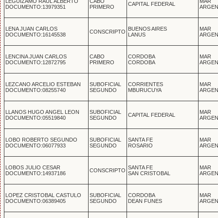
LEGUIZAMO RAUL ALBERTO
CABO
MAR
CAPITAL FEDERAL
DOCUMENTO:13979351
PRIMERO
ARGEN
LENA JUAN CARLOS
BUENOS AIRES
MAR
CONSCRIPTO
DOCUMENTO:16145538
LANUS
ARGEN
LENCINA JUAN CARLOS
CABO
CORDOBA
MAR
DOCUMENTO:12872795
PRIMERO
CORDOBA
ARGEN
LEZCANO ARCELIO ESTEBAN
SUBOFICIAL
CORRIENTES
MAR
DOCUMENTO:08255740
SEGUNDO
MBURUCUYA
ARGEN
LLANOS HUGO ANGEL LEON
SUBOFICIAL
MAR
CAPITAL FEDERAL
DOCUMENTO:05519840
SEGUNDO
ARGEN
LOBO ROBERTO SEGUNDO
SUBOFICIAL
SANTA FE
MAR
DOCUMENTO:06077933
SEGUNDO
ROSARIO
ARGEN
LOBOS JULIO CESAR
SANTA FE
MAR
CONSCRIPTO
DOCUMENTO:14937186
SAN CRISTOBAL
ARGEN
LOPEZ CRISTOBAL CASTULO
SUBOFICIAL
CORDOBA
MAR
DOCUMENTO:06389405
SEGUNDO
DEAN FUNES
ARGEN