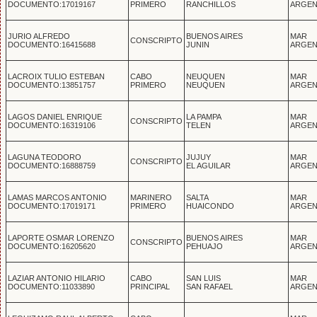
DOCUMENTO:17019167
PRIMERO
RANCHILLOS
ARGEN
JURIO ALFREDO
BUENOS AIRES
MAR
CONSCRIPTO
DOCUMENTO:16415688
JUNIN
ARGEN
LACROIX TULIO ESTEBAN
CABO
NEUQUEN
MAR
DOCUMENTO:13851757
PRIMERO
NEUQUEN
ARGEN
LAGOS DANIEL ENRIQUE
LA PAMPA
MAR
CONSCRIPTO
DOCUMENTO:16319106
TELEN
ARGEN
LAGUNA TEODORO
JUJUY
MAR
CONSCRIPTO
DOCUMENTO:16888759
EL AGUILAR
ARGEN
LAMAS MARCOS ANTONIO
MARINERO
SALTA
MAR
DOCUMENTO:17019171
PRIMERO
HUAICONDO
ARGEN
LAPORTE OSMAR LORENZO
BUENOS AIRES
MAR
CONSCRIPTO
DOCUMENTO:16205620
PEHUAJO
ARGEN
LAZIAR ANTONIO HILARIO
CABO
SAN LUIS
MAR
DOCUMENTO:11033890
PRINCIPAL
SAN RAFAEL
ARGEN