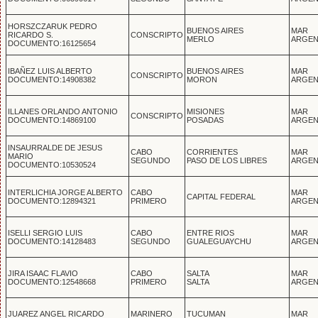
HORSZCZARUK PEDRO
BUENOS AIRES
MAR
RICARDO S.
CONSCRIPTO
MERLO
ARGEN
DOCUMENTO:16125654
IBAÑEZ LUIS ALBERTO
BUENOS AIRES
MAR
CONSCRIPTO
DOCUMENTO:14908382
MORON
ARGEN
ILLANES ORLANDO ANTONIO
MISIONES
MAR
CONSCRIPTO
DOCUMENTO:14869100
POSADAS
ARGEN
INSAURRALDE DE JESUS
CABO
CORRIENTES
MAR
MARIO
SEGUNDO
PASO DE LOS LIBRES
ARGEN
DOCUMENTO:10530524
INTERLICHIA JORGE ALBERTO
CABO
MAR
CAPITAL FEDERAL
DOCUMENTO:12894321
PRIMERO
ARGEN
ISELLI SERGIO LUIS
CABO
ENTRE RIOS
MAR
DOCUMENTO:14128483
SEGUNDO
GUALEGUAYCHU
ARGEN
JIRA ISAAC FLAVIO
CABO
SALTA
MAR
DOCUMENTO:12548668
PRIMERO
SALTA
ARGEN
JUAREZ ANGEL RICARDO
MARINERO
TUCUMAN
MAR