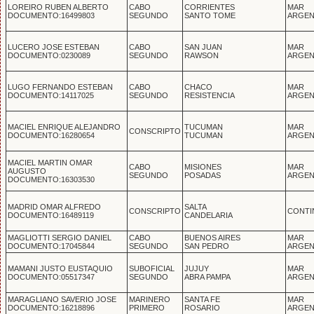
LOREIRO RUBEN ALBERTO
CABO
CORRIENTES
MAR
DOCUMENTO:16499803
SEGUNDO
SANTO TOME
ARGEN
LUCERO JOSE ESTEBAN
CABO
SAN JUAN
MAR
DOCUMENTO:0230089
SEGUNDO
RAWSON
ARGEN
LUGO FERNANDO ESTEBAN
CABO
CHACO
MAR
DOCUMENTO:14117025
SEGUNDO
RESISTENCIA
ARGEN
MACIEL ENRIQUE ALEJANDRO
TUCUMAN
MAR
CONSCRIPTO
DOCUMENTO:16280654
TUCUMAN
ARGEN
MACIEL MARTIN OMAR
CABO
MISIONES
MAR
AUGUSTO
SEGUNDO
POSADAS
ARGEN
DOCUMENTO:16303530
MADRID OMAR ALFREDO
SALTA
CONSCRIPTO
CONTI
DOCUMENTO:16489119
CANDELARIA
MAGLIOTTI SERGIO DANIEL
CABO
BUENOS AIRES
MAR
DOCUMENTO:17045844
SEGUNDO
SAN PEDRO
ARGEN
MAMANI JUSTO EUSTAQUIO
SUBOFICIAL
JUJUY
MAR
DOCUMENTO:05517347
SEGUNDO
ABRA PAMPA
ARGEN
MARAGLIANO SAVERIO JOSE
MARINERO
SANTA FE
MAR
DOCUMENTO:16218896
PRIMERO
ROSARIO
ARGEN