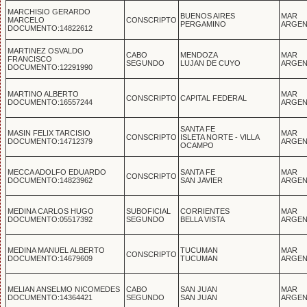
MARCHISIO GERARDO
BUENOS AIRES
MAR
MARCELO
CONSCRIPTO
PERGAMINO
ARGEN
DOCUMENTO:14822612
MARTINEZ OSVALDO
CABO
MENDOZA
MAR
FRANCISCO
SEGUNDO
LUJAN DE CUYO
ARGEN
DOCUMENTO:12291990
MARTINO ALBERTO
MAR
CONSCRIPTO
CAPITAL FEDERAL
DOCUMENTO:16557244
ARGEN
SANTA FE
MASIN FELIX TARCISIO
MAR
CONSCRIPTO
ISLETA NORTE - VILLA
DOCUMENTO:14712379
ARGEN
OCAMPO
MECCA ADOLFO EDUARDO
SANTA FE
MAR
CONSCRIPTO
DOCUMENTO:14823962
SAN JAVIER
ARGEN
MEDINA CARLOS HUGO
SUBOFICIAL
CORRIENTES
MAR
DOCUMENTO:05517392
SEGUNDO
BELLA VISTA
ARGEN
MEDINA MANUEL ALBERTO
TUCUMAN
MAR
CONSCRIPTO
DOCUMENTO:14679609
TUCUMAN
ARGEN
MELIAN ANSELMO NICOMEDES
CABO
SAN JUAN
MAR
DOCUMENTO:14364421
SEGUNDO
SAN JUAN
ARGEN